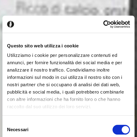
Questo sito web utilizza i cookie
Utilizziamo i cookie per personalizzare contenuti ed
annunci, per fornire funzionalità dei social media e per
analizzare il nostro traffico. Condividiamo inoltre
informazioni sul modo in cui utilizza il nostro sito con i
nostri partner che si occupano di analisi dei dati web,
pubblicità e social media, i quali potrebbero combinarle
con altre informazioni che ha fornito loro o che hanno
raccolto dal suo utilizzo dei loro servizi.
Sembra che tu stia navigando
Chiudi
Selezione
da un altro Paese
Necessari
del
Login errato
Chiudi