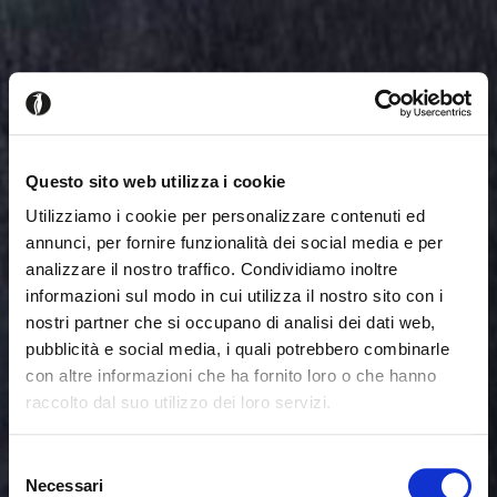
Questo sito web utilizza i cookie
Utilizziamo i cookie per personalizzare contenuti ed
annunci, per fornire funzionalità dei social media e per
analizzare il nostro traffico. Condividiamo inoltre
informazioni sul modo in cui utilizza il nostro sito con i
nostri partner che si occupano di analisi dei dati web,
pubblicità e social media, i quali potrebbero combinarle
con altre informazioni che ha fornito loro o che hanno
raccolto dal suo utilizzo dei loro servizi.
Sembra che tu stia navigando
Chiudi
Selezione
da un altro Paese
Necessari
del