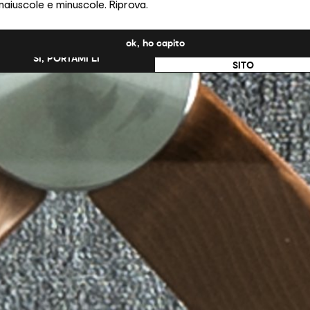
maiuscole e minuscole. Riprova.
ati Uniti?
ok, ho capito
NO, RESTA SU QUESTO
SÌ, PORTAMI LÌ
SITO