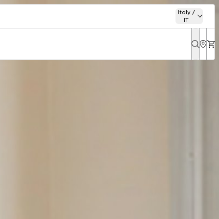
Italy /
IT