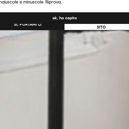
maiuscole e minuscole. Riprova.
ati Uniti?
ok, ho capito
NO, RESTA SU QUESTO
SÌ, PORTAMI LÌ
SITO