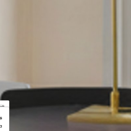
udi
di
a