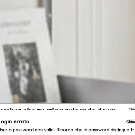
embra che tu stia navigando da un
Chi
ltro Paese
Login errato
Chiu
User o password non validi. Ricorda che la password distingue fr
ai visualizzando il sito Calligaris per Italia. Vuoi passare al sito in