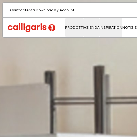
Contract
Area Download
My Account
PRODOTTI
AZIENDA
INSPIRATION
NOTIZIE