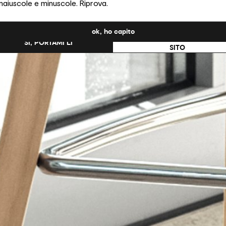
maiuscole e minuscole. Riprova.
ati Uniti?
ok, ho capito
NO, RESTA SU QUESTO
SÌ, PORTAMI LÌ
SITO