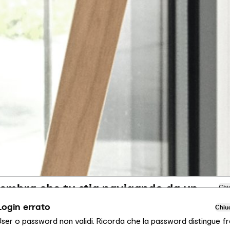
embra che tu stia navigando da un
Chi
ltro Paese
Login errato
Chiu
User o password non validi. Ricorda che la password distingue fr
ai visualizzando il sito Calligaris per Italia. Vuoi passare al sito in