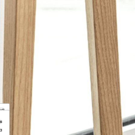
udi
di
a