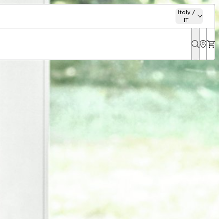
Italy /
IT