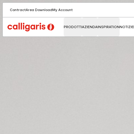
Contract
Area Download
My Account
PRODOTTI
AZIENDA
INSPIRATION
NOTIZIE