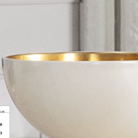
udi
di
a