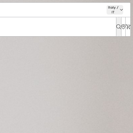
Italy /
IT