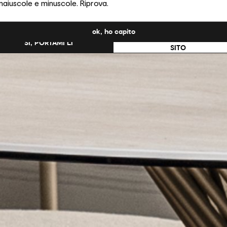
maiuscole e minuscole. Riprova.
ati Uniti?
ok, ho capito
NO, RESTA SU QUESTO
SÌ, PORTAMI LÌ
SITO