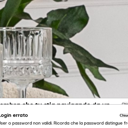
embra che tu stia navigando da un
Chi
ltro Paese
Login errato
Chiu
User o password non validi. Ricorda che la password distingue fr
ai visualizzando il sito Calligaris per Italia. Vuoi passare al sito in