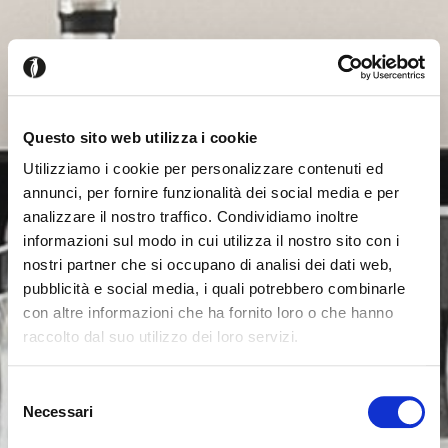
Questo sito web utilizza i cookie
Utilizziamo i cookie per personalizzare contenuti ed
annunci, per fornire funzionalità dei social media e per
analizzare il nostro traffico. Condividiamo inoltre
informazioni sul modo in cui utilizza il nostro sito con i
nostri partner che si occupano di analisi dei dati web,
pubblicità e social media, i quali potrebbero combinarle
con altre informazioni che ha fornito loro o che hanno
raccolto dal suo utilizzo dei loro servizi.
Sembra che tu stia navigando
Chiudi
Selezione
da un altro Paese
Necessari
del
Login errato
Chiudi
consenso