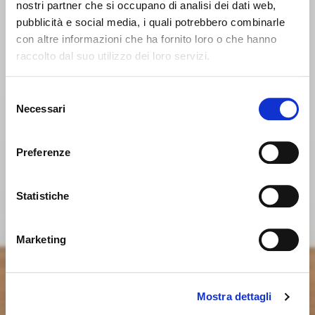
nostri partner che si occupano di analisi dei dati web,
pubblicità e social media, i quali potrebbero combinarle
con altre informazioni che ha fornito loro o che hanno
raccolto dal suo utilizzo dei loro servizi.
Sembra che tu stia navigando
Chiudi
Selezione
da un altro Paese
Necessari
del
Login errato
Chiudi
consenso
Stai visualizzando il sito Calligaris per Italia. Vuoi
User o password non validi. Ricorda che la password
Preferenze
passare al sito in Stati Uniti?
distingue fra maiuscole e minuscole. Riprova.
Statistiche
ok, ho capito
NO, RESTA SU QUESTO SITO
SÌ, PORTAMI LÌ
Marketing
Mostra dettagli