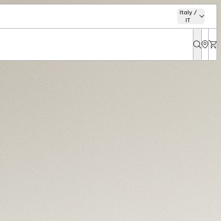
Italy /
IT