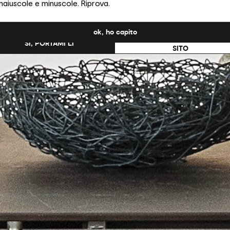
maiuscole e minuscole. Riprova.
ati Uniti?
ok, ho capito
NO, RESTA SU QUESTO
SÌ, PORTAMI LÌ
SITO