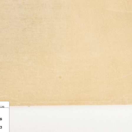
udi
di
a