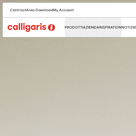
Contract
Area Download
My Account
PRODOTTI
AZIENDA
INSPIRATION
NOTIZIE