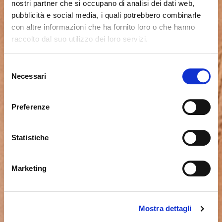
nostri partner che si occupano di analisi dei dati web,
pubblicità e social media, i quali potrebbero combinarle
con altre informazioni che ha fornito loro o che hanno
raccolto dal suo utilizzo dei loro servizi.
Sembra che tu stia navigando
Chiudi
Selezione
da un altro Paese
Necessari
del
Login errato
Chiudi
consenso
Stai visualizzando il sito Calligaris per Italia. Vuoi
User o password non validi. Ricorda che la password
Preferenze
passare al sito in Stati Uniti?
distingue fra maiuscole e minuscole. Riprova.
Statistiche
ok, ho capito
NO, RESTA SU QUESTO SITO
SÌ, PORTAMI LÌ
Marketing
Mostra dettagli