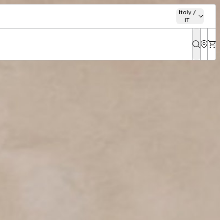
Italy /
IT