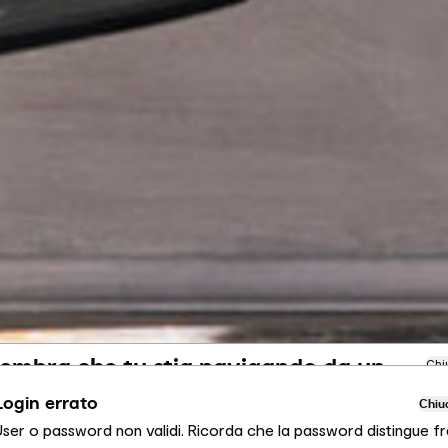
embra che tu stia navigando da un
Chi
ltro Paese
Login errato
Chiu
User o password non validi. Ricorda che la password distingue fr
ai visualizzando il sito Calligaris per Italia. Vuoi passare al sito in