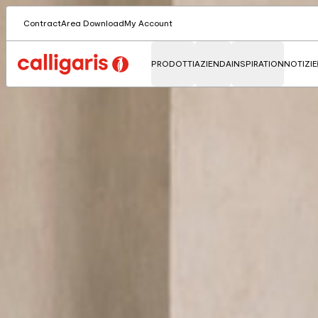
Contract
Area Download
My Account
PRODOTTI
AZIENDA
INSPIRATION
NOTIZIE