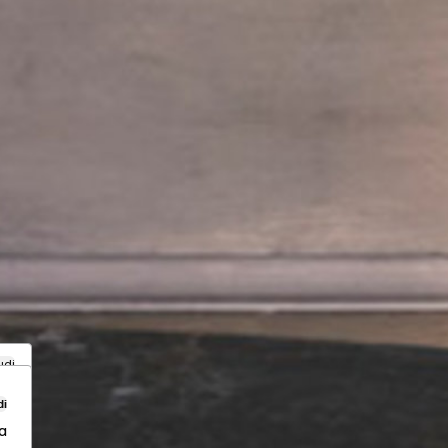
udi
di
a