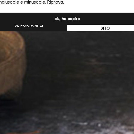
maiuscole e minuscole. Riprova.
ati Uniti?
ok, ho capito
NO, RESTA SU QUESTO
SÌ, PORTAMI LÌ
SITO