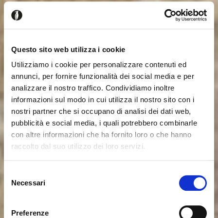
Questo sito web utilizza i cookie
Utilizziamo i cookie per personalizzare contenuti ed
annunci, per fornire funzionalità dei social media e per
analizzare il nostro traffico. Condividiamo inoltre
informazioni sul modo in cui utilizza il nostro sito con i
nostri partner che si occupano di analisi dei dati web,
pubblicità e social media, i quali potrebbero combinarle
con altre informazioni che ha fornito loro o che hanno
raccolto dal suo utilizzo dei loro servizi.
Sembra che tu stia navigando
Chiudi
Selezione
da un altro Paese
Necessari
del
Login errato
Chiudi
consenso
Stai visualizzando il sito Calligaris per Italia. Vuoi
User o password non validi. Ricorda che la password
Preferenze
passare al sito in Stati Uniti?