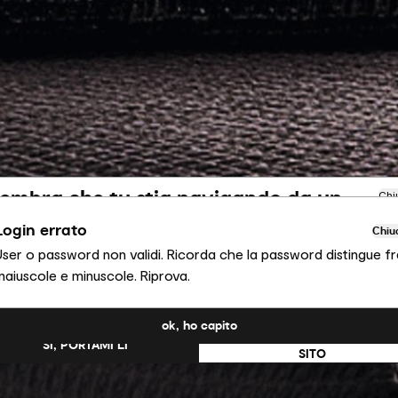
embra che tu stia navigando da un
Chi
ltro Paese
Login errato
Chiu
User o password non validi. Ricorda che la password distingue fr
ai visualizzando il sito Calligaris per Italia. Vuoi passare al sito in
maiuscole e minuscole. Riprova.
ati Uniti?
ok, ho capito
NO, RESTA SU QUESTO
SÌ, PORTAMI LÌ
SITO