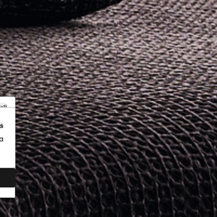
udi
di
a