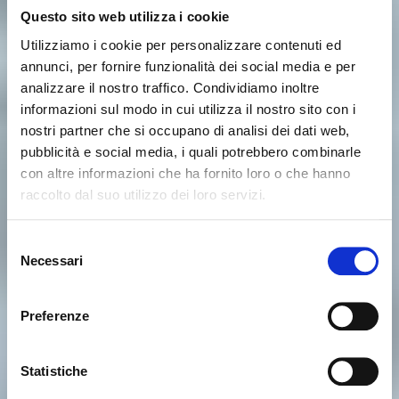
Questo sito web utilizza i cookie
Utilizziamo i cookie per personalizzare contenuti ed
annunci, per fornire funzionalità dei social media e per
analizzare il nostro traffico. Condividiamo inoltre
informazioni sul modo in cui utilizza il nostro sito con i
nostri partner che si occupano di analisi dei dati web,
pubblicità e social media, i quali potrebbero combinarle
con altre informazioni che ha fornito loro o che hanno
raccolto dal suo utilizzo dei loro servizi.
Seems like you’re browsing from
Close
another country
Selezione
Necessari
del
consenso
You’re currently viewing the Calligaris website for
International. Would you like to switch to the site in
Preferenze
United States ?
Statistiche
NO, STAY ON THIS SITE