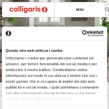
MENU
Questo sito web utilizza i cookie
Utilizziamo i cookie per personalizzare contenuti ed
annunci, per fornire funzionalità dei social media e per
analizzare il nostro traffico. Condividiamo inoltre
informazioni sul modo in cui utilizza il nostro sito con i
nostri partner che si occupano di analisi dei dati web,
Subscribe to our Newsletter
pubblicità e social media, i quali potrebbero combinarle
con altre informazioni che ha fornito loro o che hanno
raccolto dal suo utilizzo dei loro servizi.
Seems like you’re browsing from
Close