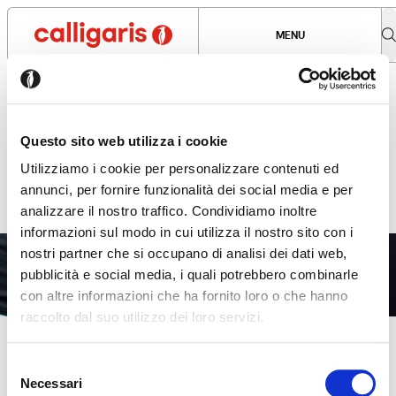
MENU
Being informed. Enter our
world: events, openings,
Questo sito web utilizza i cookie
fairs, interviews, images
Utilizziamo i cookie per personalizzare contenuti ed
and much more!
annunci, per fornire funzionalità dei social media e per
analizzare il nostro traffico. Condividiamo inoltre
informazioni sul modo in cui utilizza il nostro sito con i
nostri partner che si occupano di analisi dei dati web,
pubblicità e social media, i quali potrebbero combinarle
con altre informazioni che ha fornito loro o che hanno
raccolto dal suo utilizzo dei loro servizi.
Seems like you’re browsing from
Close
NEWS - 12.11.2025
Together for a meaningful cause
another country
Selezione
Calligaris at the 2025 Fondazione Telethon Udine fundraising
Necessari
del
event