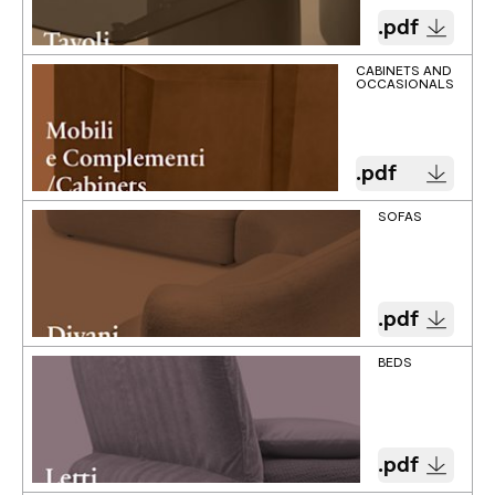
.pdf
CABINETS AND
OCCASIONALS
.pdf
SOFAS
.pdf
BEDS
.pdf