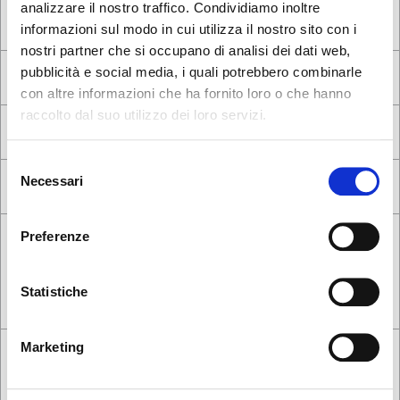
analizzare il nostro traffico. Condividiamo inoltre
informazioni sul modo in cui utilizza il nostro sito con i
nostri partner che si occupano di analisi dei dati web,
pubblicità e social media, i quali potrebbero combinarle
con altre informazioni che ha fornito loro o che hanno
raccolto dal suo utilizzo dei loro servizi.
Seems like you’re browsing from
Close
another country
Selezione
Necessari
del
consenso
You’re currently viewing the Calligaris website for
International. Would you like to switch to the site in
Preferenze
United States ?
Statistiche
NO, STAY ON THIS SITE
YES, TAKE ME THERE
Marketing
Following the
privacy notice
, I give my consent to the processing of
personal data*
Yes, I want to receive commercial communications