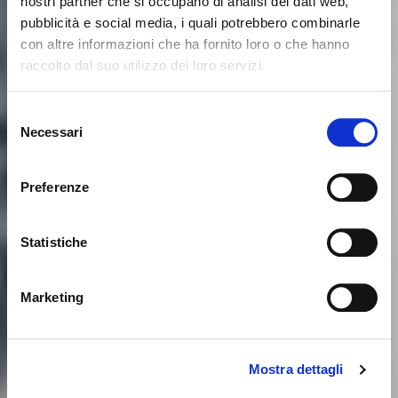
nostri partner che si occupano di analisi dei dati web,
pubblicità e social media, i quali potrebbero combinarle
con altre informazioni che ha fornito loro o che hanno
raccolto dal suo utilizzo dei loro servizi.
Seems like you’re browsing from
Close
another country
Selezione
Necessari
del
consenso
You’re currently viewing the Calligaris website for
International. Would you like to switch to the site in
Preferenze
United States ?
Statistiche
NO, STAY ON THIS SITE
YES, TAKE ME THERE
Marketing
Mostra dettagli