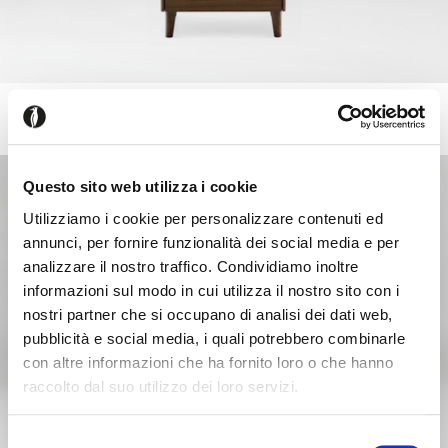
BOSTON
+1
2 drawer nightstand
Questo sito web utilizza i cookie
Utilizziamo i cookie per personalizzare contenuti ed
annunci, per fornire funzionalità dei social media e per
analizzare il nostro traffico. Condividiamo inoltre
informazioni sul modo in cui utilizza il nostro sito con i
nostri partner che si occupano di analisi dei dati web,
pubblicità e social media, i quali potrebbero combinarle
con altre informazioni che ha fornito loro o che hanno
raccolto dal suo utilizzo dei loro servizi.
Seems like you’re browsing from
Close
another country
Selezione