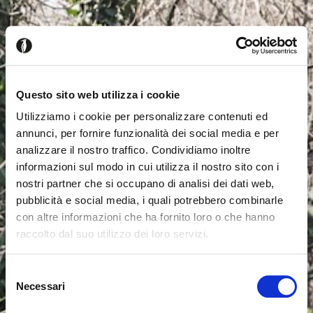
Questo sito web utilizza i cookie
Utilizziamo i cookie per personalizzare contenuti ed
annunci, per fornire funzionalità dei social media e per
analizzare il nostro traffico. Condividiamo inoltre
informazioni sul modo in cui utilizza il nostro sito con i
nostri partner che si occupano di analisi dei dati web,
pubblicità e social media, i quali potrebbero combinarle
con altre informazioni che ha fornito loro o che hanno
raccolto dal suo utilizzo dei loro servizi.
Seems like you’re browsing from
Close
another country
Selezione
Necessari
del
consenso
You’re currently viewing the Calligaris website for