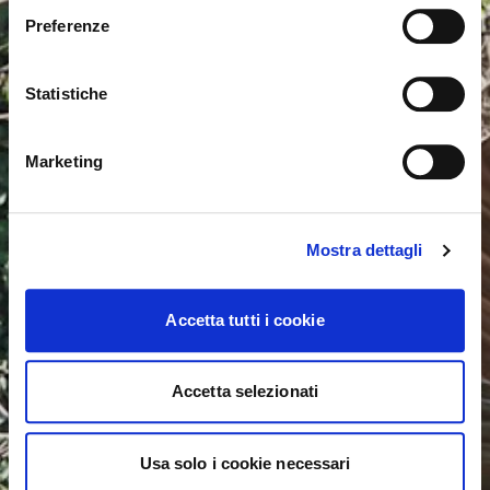
International. Would you like to switch to the site in
Preferenze
United States ?
Statistiche
NO, STAY ON THIS SITE
YES, TAKE ME THERE
Marketing
Mostra dettagli
Accetta tutti i cookie
Accetta selezionati
Usa solo i cookie necessari