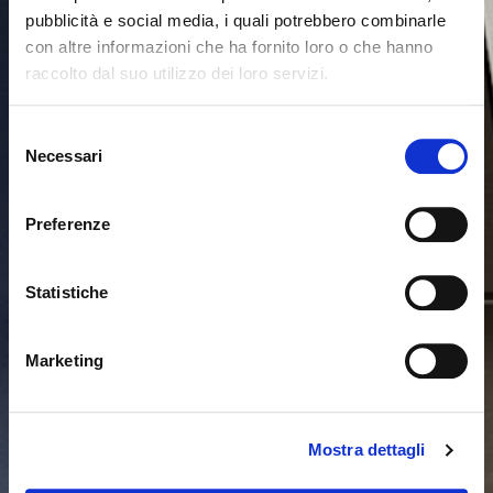
pubblicità e social media, i quali potrebbero combinarle
con altre informazioni che ha fornito loro o che hanno
raccolto dal suo utilizzo dei loro servizi.
Seems like you’re browsing from
Close
another country
Selezione
Necessari
del
consenso
You’re currently viewing the Calligaris website for
International. Would you like to switch to the site in
Preferenze
United States ?
Statistiche
NO, STAY ON THIS SITE
YES, TAKE ME THERE
Marketing
Mostra dettagli