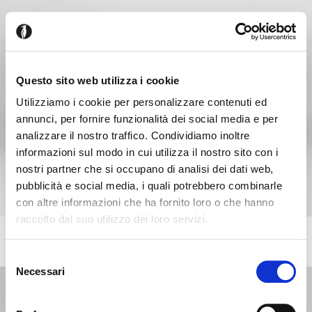
Questo sito web utilizza i cookie
Utilizziamo i cookie per personalizzare contenuti ed
annunci, per fornire funzionalità dei social media e per
analizzare il nostro traffico. Condividiamo inoltre
informazioni sul modo in cui utilizza il nostro sito con i
nostri partner che si occupano di analisi dei dati web,
pubblicità e social media, i quali potrebbero combinarle
con altre informazioni che ha fornito loro o che hanno
raccolto dal suo utilizzo dei loro servizi.
Seems like you’re browsing from
LAKE
Close
+20
4-door sideboard
another country
Selezione
Necessari
del
consenso
You’re currently viewing the Calligaris website for
International. Would you like to switch to the site in