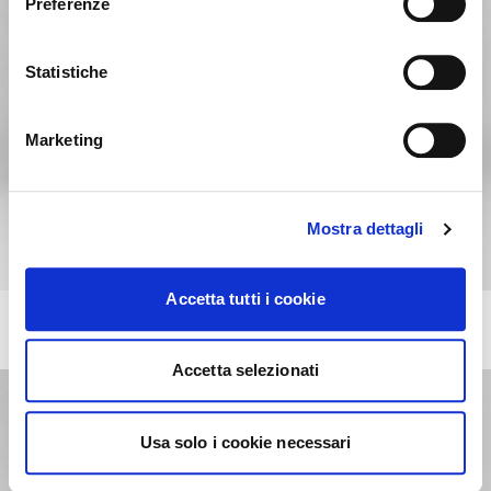
Preferenze
United States ?
Statistiche
NO, STAY ON THIS SITE
YES, TAKE ME THERE
Marketing
Mostra dettagli
Accetta tutti i cookie
RITRATTI
+26
Sideboard
Accetta selezionati
Usa solo i cookie necessari