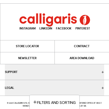
INSTAGRAM
LINKEDIN
FACEBOOK
PINTEREST
STORE LOCATOR
CONTRACT
NEWSLETTER
AREA DOWNLOAD
SUPPORT
LEGAL
FILTERS AND SORTING
© 2025 CALLIGARIS S.P.A. SINGLE-MEMBER COMPANY - VAT NUMBER IT05617370969 - REGISTERED OFFICE AT VIA E.T.
MONETA, 40 - 20161 MILAN (MI) - ITALY; OPERATIONAL HEADQUARTERS AT VIA