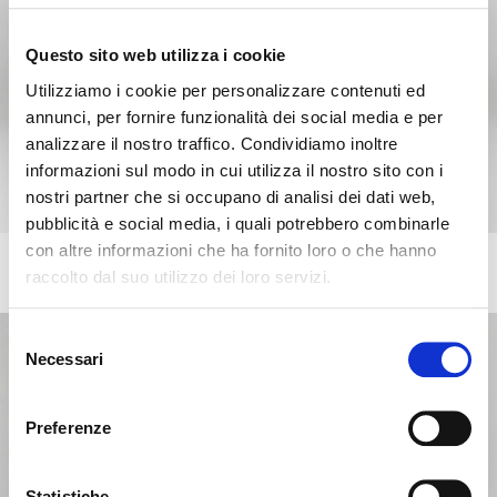
Questo sito web utilizza i cookie
Utilizziamo i cookie per personalizzare contenuti ed
annunci, per fornire funzionalità dei social media e per
analizzare il nostro traffico. Condividiamo inoltre
informazioni sul modo in cui utilizza il nostro sito con i
nostri partner che si occupano di analisi dei dati web,
pubblicità e social media, i quali potrebbero combinarle
con altre informazioni che ha fornito loro o che hanno
HORIZON
+17
raccolto dal suo utilizzo dei loro servizi.
Wood and metal entertainment unit
Seems like you’re browsing from
Close
another country
Selezione
Necessari
del
consenso
You’re currently viewing the Calligaris website for
International. Would you like to switch to the site in
Preferenze
United States ?
Statistiche