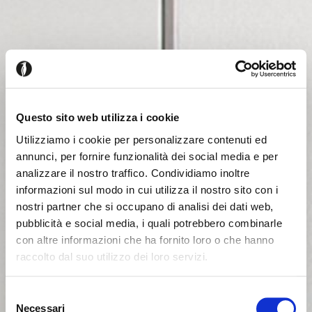
Questo sito web utilizza i cookie
Utilizziamo i cookie per personalizzare contenuti ed
annunci, per fornire funzionalità dei social media e per
analizzare il nostro traffico. Condividiamo inoltre
informazioni sul modo in cui utilizza il nostro sito con i
nostri partner che si occupano di analisi dei dati web,
pubblicità e social media, i quali potrebbero combinarle
con altre informazioni che ha fornito loro o che hanno
raccolto dal suo utilizzo dei loro servizi.
Seems like you’re browsing from
Close
another country
Selezione
Necessari
del