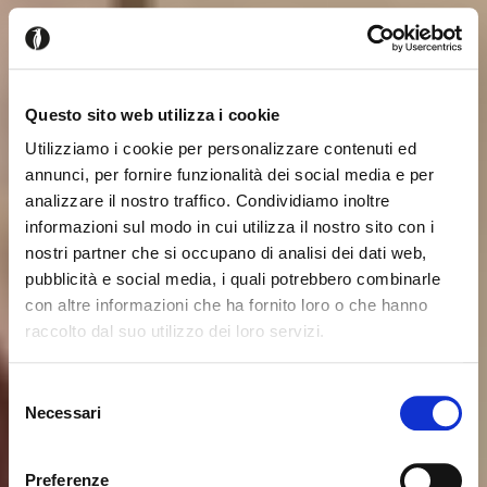
Questo sito web utilizza i cookie
Utilizziamo i cookie per personalizzare contenuti ed
annunci, per fornire funzionalità dei social media e per
analizzare il nostro traffico. Condividiamo inoltre
informazioni sul modo in cui utilizza il nostro sito con i
nostri partner che si occupano di analisi dei dati web,
pubblicità e social media, i quali potrebbero combinarle
con altre informazioni che ha fornito loro o che hanno
raccolto dal suo utilizzo dei loro servizi.
Seems like you’re browsing from
Close
another country
Selezione
Necessari
del
consenso
You’re currently viewing the Calligaris website for
International. Would you like to switch to the site in
Preferenze