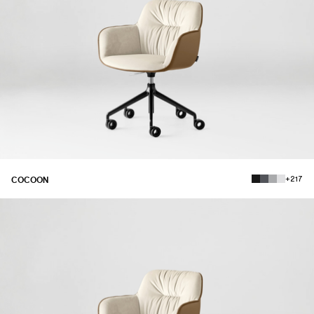
+217
COCOON