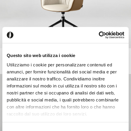
Questo sito web utilizza i cookie
COCOON
+8
Padded swivelling height-adjustable armchair with an
Utilizziamo i cookie per personalizzare contenuti ed
aluminium base set on castors
annunci, per fornire funzionalità dei social media e per
analizzare il nostro traffico. Condividiamo inoltre
informazioni sul modo in cui utilizza il nostro sito con i
nostri partner che si occupano di analisi dei dati web,
pubblicità e social media, i quali potrebbero combinarle
con altre informazioni che ha fornito loro o che hanno
raccolto dal suo utilizzo dei loro servizi.
Seems like you’re browsing from
Close
another country
Selezione