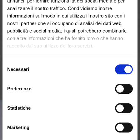
annunci, per fornire funzionalità dei social media e per
analizzare il nostro traffico. Condividiamo inoltre
informazioni sul modo in cui utilizza il nostro sito con i
nostri partner che si occupano di analisi dei dati web,
pubblicità e social media, i quali potrebbero combinarle
con altre informazioni che ha fornito loro o che hanno
raccolto dal suo utilizzo dei loro servizi.
Seems like you’re browsing from
Close
another country
Selezione
Necessari
del
consenso
You’re currently viewing the Calligaris website for
International. Would you like to switch to the site in
Preferenze
United States ?
Statistiche
NO, STAY ON THIS SITE
YES, TAKE ME THERE
Marketing