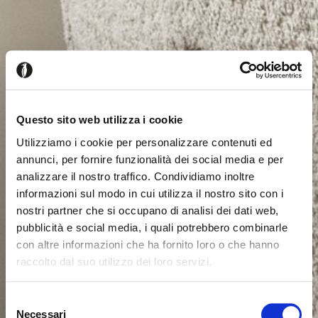
Questo sito web utilizza i cookie
Utilizziamo i cookie per personalizzare contenuti ed
annunci, per fornire funzionalità dei social media e per
analizzare il nostro traffico. Condividiamo inoltre
informazioni sul modo in cui utilizza il nostro sito con i
nostri partner che si occupano di analisi dei dati web,
pubblicità e social media, i quali potrebbero combinarle
con altre informazioni che ha fornito loro o che hanno
raccolto dal suo utilizzo dei loro servizi.
Seems like you’re browsing from
Close
another country
Selezione
Necessari
del