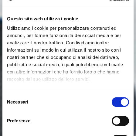
Questo sito web utilizza i cookie
Utilizziamo i cookie per personalizzare contenuti ed
annunci, per fornire funzionalità dei social media e per
analizzare il nostro traffico. Condividiamo inoltre
informazioni sul modo in cui utilizza il nostro sito con i
nostri partner che si occupano di analisi dei dati web,
pubblicità e social media, i quali potrebbero combinarle
con altre informazioni che ha fornito loro o che hanno
raccolto dal suo utilizzo dei loro servizi.
Seems like you’re browsing from
Close
another country
Selezione
Necessari
del
consenso
You’re currently viewing the Calligaris website for
International. Would you like to switch to the site in
Preferenze
United States ?