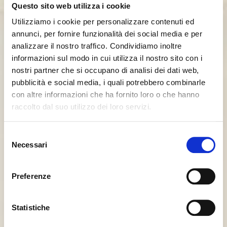
Questo sito web utilizza i cookie
Utilizziamo i cookie per personalizzare contenuti ed
annunci, per fornire funzionalità dei social media e per
analizzare il nostro traffico. Condividiamo inoltre
informazioni sul modo in cui utilizza il nostro sito con i
nostri partner che si occupano di analisi dei dati web,
pubblicità e social media, i quali potrebbero combinarle
con altre informazioni che ha fornito loro o che hanno
raccolto dal suo utilizzo dei loro servizi.
Seems like you’re browsing from
Close
another country
Selezione
Necessari
del
consenso
You’re currently viewing the Calligaris website for
International. Would you like to switch to the site in
Preferenze
United States ?
Statistiche
NO, STAY ON THIS SITE