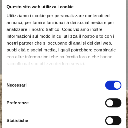
Questo sito web utilizza i cookie
Utilizziamo i cookie per personalizzare contenuti ed
annunci, per fornire funzionalità dei social media e per
analizzare il nostro traffico. Condividiamo inoltre
informazioni sul modo in cui utilizza il nostro sito con i
nostri partner che si occupano di analisi dei dati web,
pubblicità e social media, i quali potrebbero combinarle
con altre informazioni che ha fornito loro o che hanno
raccolto dal suo utilizzo dei loro servizi.
Seems like you’re browsing from
Close
another country
Selezione
Necessari
del
consenso
You’re currently viewing the Calligaris website for
International. Would you like to switch to the site in
Preferenze
United States ?
Statistiche
NO, STAY ON THIS SITE