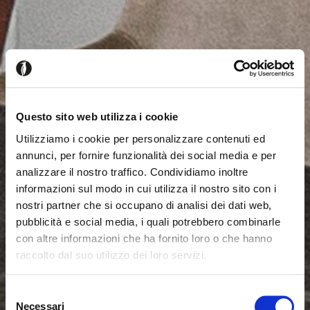
Questo sito web utilizza i cookie
Utilizziamo i cookie per personalizzare contenuti ed
annunci, per fornire funzionalità dei social media e per
analizzare il nostro traffico. Condividiamo inoltre
informazioni sul modo in cui utilizza il nostro sito con i
nostri partner che si occupano di analisi dei dati web,
pubblicità e social media, i quali potrebbero combinarle
con altre informazioni che ha fornito loro o che hanno
raccolto dal suo utilizzo dei loro servizi.
Seems like you’re browsing from
Close
another country
Selezione
Necessari
del