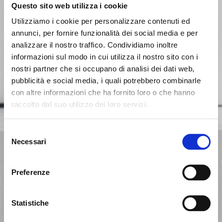
Questo sito web utilizza i cookie
Utilizziamo i cookie per personalizzare contenuti ed
annunci, per fornire funzionalità dei social media e per
analizzare il nostro traffico. Condividiamo inoltre
informazioni sul modo in cui utilizza il nostro sito con i
nostri partner che si occupano di analisi dei dati web,
pubblicità e social media, i quali potrebbero combinarle
con altre informazioni che ha fornito loro o che hanno
raccolto dal suo utilizzo dei loro servizi.
Seems like you’re browsing from
Close
another country
Selezione
Necessari
del
consenso
You’re currently viewing the Calligaris website for
International. Would you like to switch to the site in
Preferenze
United States ?
Statistiche
NO, STAY ON THIS SITE