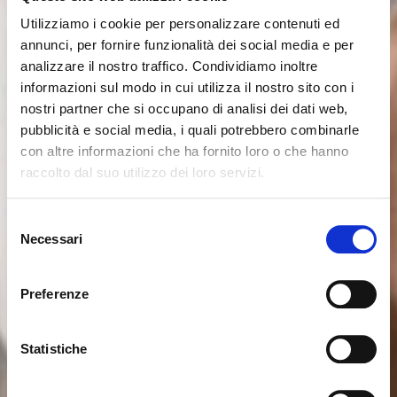
Utilizziamo i cookie per personalizzare contenuti ed
annunci, per fornire funzionalità dei social media e per
analizzare il nostro traffico. Condividiamo inoltre
informazioni sul modo in cui utilizza il nostro sito con i
nostri partner che si occupano di analisi dei dati web,
pubblicità e social media, i quali potrebbero combinarle
con altre informazioni che ha fornito loro o che hanno
raccolto dal suo utilizzo dei loro servizi.
Seems like you’re browsing from
Close
another country
Selezione
Necessari
del
consenso
You’re currently viewing the Calligaris website for
International. Would you like to switch to the site in
Preferenze
United States ?
Statistiche
NO, STAY ON THIS SITE