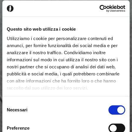
Questo sito web utilizza i cookie
Utilizziamo i cookie per personalizzare contenuti ed
annunci, per fornire funzionalità dei social media e per
analizzare il nostro traffico. Condividiamo inoltre
informazioni sul modo in cui utilizza il nostro sito con i
nostri partner che si occupano di analisi dei dati web,
pubblicità e social media, i quali potrebbero combinarle
con altre informazioni che ha fornito loro o che hanno
raccolto dal suo utilizzo dei loro servizi.
Seems like you’re browsing from
Close
another country
Selezione
Necessari
del
consenso
You’re currently viewing the Calligaris website for
International. Would you like to switch to the site in
Preferenze