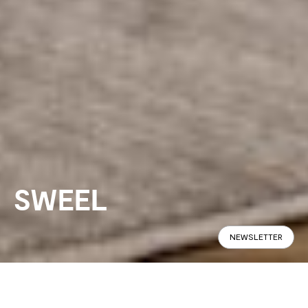
SWEEL
NEWSLETTER
Panoramic
Specifications
Find in Store