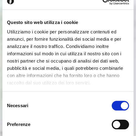
Questo sito web utilizza i cookie
Utilizziamo i cookie per personalizzare contenuti ed
annunci, per fornire funzionalità dei social media e per
analizzare il nostro traffico. Condividiamo inoltre
informazioni sul modo in cui utilizza il nostro sito con i
nostri partner che si occupano di analisi dei dati web,
pubblicità e social media, i quali potrebbero combinarle
con altre informazioni che ha fornito loro o che hanno
raccolto dal suo utilizzo dei loro servizi.
Seems like you’re browsing from
Close
another country
Selezione
Necessari
del
consenso
You’re currently viewing the Calligaris website for
International. Would you like to switch to the site in
Preferenze
United States ?