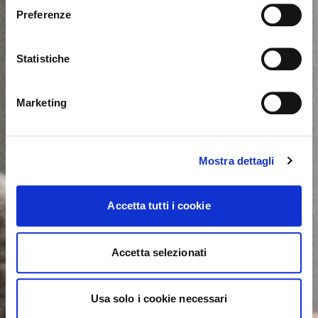
International. Would you like to switch to the site in
Preferenze
United States ?
Statistiche
NO, STAY ON THIS SITE
YES, TAKE ME THERE
Marketing
Mostra dettagli
Accetta tutti i cookie
Accetta selezionati
Usa solo i cookie necessari