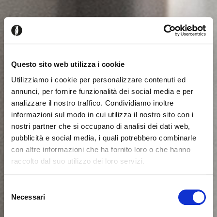
Questo sito web utilizza i cookie
Utilizziamo i cookie per personalizzare contenuti ed
annunci, per fornire funzionalità dei social media e per
analizzare il nostro traffico. Condividiamo inoltre
informazioni sul modo in cui utilizza il nostro sito con i
nostri partner che si occupano di analisi dei dati web,
pubblicità e social media, i quali potrebbero combinarle
con altre informazioni che ha fornito loro o che hanno
raccolto dal suo utilizzo dei loro servizi.
Seems like you’re browsing from
Close
another country
Selezione
Necessari
del
consenso
You’re currently viewing the Calligaris website for