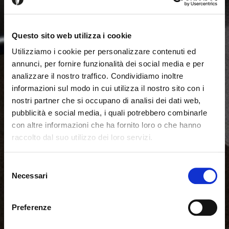
Questo sito web utilizza i cookie
Utilizziamo i cookie per personalizzare contenuti ed
annunci, per fornire funzionalità dei social media e per
analizzare il nostro traffico. Condividiamo inoltre
informazioni sul modo in cui utilizza il nostro sito con i
nostri partner che si occupano di analisi dei dati web,
pubblicità e social media, i quali potrebbero combinarle
con altre informazioni che ha fornito loro o che hanno
raccolto dal suo utilizzo dei loro servizi.
Seems like you’re browsing from
Close
another country
Selezione
Necessari
del
consenso
You’re currently viewing the Calligaris website for
International. Would you like to switch to the site in
Preferenze
United States ?