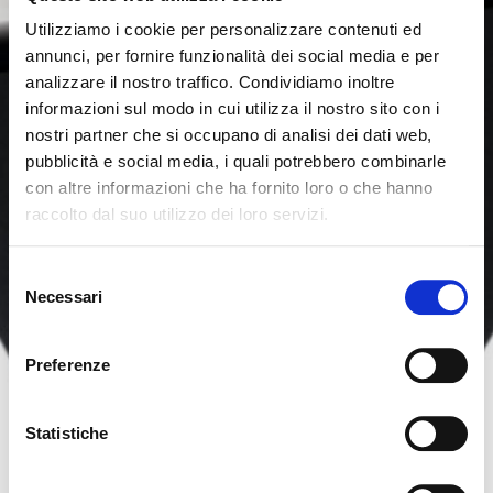
Utilizziamo i cookie per personalizzare contenuti ed
annunci, per fornire funzionalità dei social media e per
analizzare il nostro traffico. Condividiamo inoltre
informazioni sul modo in cui utilizza il nostro sito con i
nostri partner che si occupano di analisi dei dati web,
pubblicità e social media, i quali potrebbero combinarle
con altre informazioni che ha fornito loro o che hanno
raccolto dal suo utilizzo dei loro servizi.
Seems like you’re browsing from
Close
another country
Selezione
Necessari
del
consenso
You’re currently viewing the Calligaris website for
International. Would you like to switch to the site in
Preferenze
United States ?
Statistiche
NO, STAY ON THIS SITE