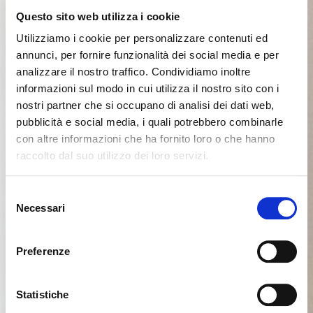
Questo sito web utilizza i cookie
Utilizziamo i cookie per personalizzare contenuti ed
annunci, per fornire funzionalità dei social media e per
analizzare il nostro traffico. Condividiamo inoltre
informazioni sul modo in cui utilizza il nostro sito con i
nostri partner che si occupano di analisi dei dati web,
pubblicità e social media, i quali potrebbero combinarle
con altre informazioni che ha fornito loro o che hanno
raccolto dal suo utilizzo dei loro servizi.
Seems like you’re browsing from
Close
another country
Selezione
Necessari
del
consenso
You’re currently viewing the Calligaris website for
International. Would you like to switch to the site in
Preferenze
United States ?
Statistiche
NO, STAY ON THIS SITE