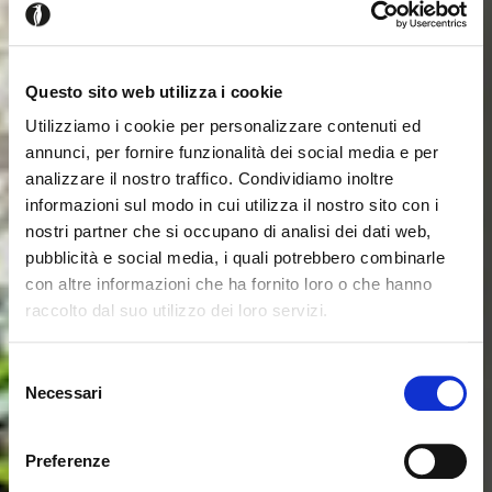
Questo sito web utilizza i cookie
Utilizziamo i cookie per personalizzare contenuti ed
annunci, per fornire funzionalità dei social media e per
analizzare il nostro traffico. Condividiamo inoltre
informazioni sul modo in cui utilizza il nostro sito con i
nostri partner che si occupano di analisi dei dati web,
pubblicità e social media, i quali potrebbero combinarle
con altre informazioni che ha fornito loro o che hanno
raccolto dal suo utilizzo dei loro servizi.
Seems like you’re browsing from
Close
another country
Selezione
Necessari
del
consenso
You’re currently viewing the Calligaris website for
International. Would you like to switch to the site in
Preferenze
United States ?