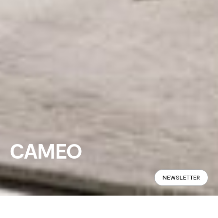
CAMEO
NEWSLETTER
Panoramic
Specifications
Find in Store