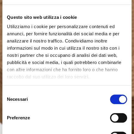
Questo sito web utilizza i cookie
Utilizziamo i cookie per personalizzare contenuti ed
annunci, per fornire funzionalità dei social media e per
analizzare il nostro traffico. Condividiamo inoltre
informazioni sul modo in cui utilizza il nostro sito con i
nostri partner che si occupano di analisi dei dati web,
pubblicità e social media, i quali potrebbero combinarle
con altre informazioni che ha fornito loro o che hanno
raccolto dal suo utilizzo dei loro servizi.
Seems like you’re browsing from
Close
another country
Selezione
Necessari
del
consenso
You’re currently viewing the Calligaris website for
International. Would you like to switch to the site in
Preferenze
United States ?