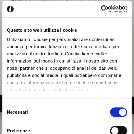
Questo sito web utilizza i cookie
Utilizziamo i cookie per personalizzare contenuti ed
annunci, per fornire funzionalità dei social media e per
analizzare il nostro traffico. Condividiamo inoltre
informazioni sul modo in cui utilizza il nostro sito con i
nostri partner che si occupano di analisi dei dati web,
pubblicità e social media, i quali potrebbero combinarle
con altre informazioni che ha fornito loro o che hanno
raccolto dal suo utilizzo dei loro servizi.
Seems like you’re browsing from
Close
another country
Selezione
Necessari
del
consenso
You’re currently viewing the Calligaris website for
International. Would you like to switch to the site in
Preferenze