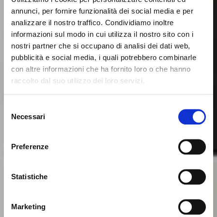
annunci, per fornire funzionalità dei social media e per
analizzare il nostro traffico. Condividiamo inoltre
informazioni sul modo in cui utilizza il nostro sito con i
nostri partner che si occupano di analisi dei dati web,
pubblicità e social media, i quali potrebbero combinarle
con altre informazioni che ha fornito loro o che hanno
raccolto dal suo utilizzo dei loro servizi.
Seems like you’re browsing from
Close
another country
Selezione
Necessari
del
consenso
You’re currently viewing the Calligaris website for
International. Would you like to switch to the site in
Preferenze
United States ?
Statistiche
NO, STAY ON THIS SITE
YES, TAKE ME THERE
Marketing