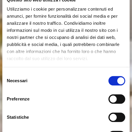
Utilizziamo i cookie per personalizzare contenuti ed
annunci, per fornire funzionalità dei social media e per
analizzare il nostro traffico. Condividiamo inoltre
informazioni sul modo in cui utilizza il nostro sito con i
nostri partner che si occupano di analisi dei dati web,
pubblicità e social media, i quali potrebbero combinarle
con altre informazioni che ha fornito loro o che hanno
raccolto dal suo utilizzo dei loro servizi.
Seems like you’re browsing from
Close
another country
Selezione
Necessari
del
consenso
You’re currently viewing the Calligaris website for
International. Would you like to switch to the site in
Preferenze
United States ?
Statistiche
NO, STAY ON THIS SITE