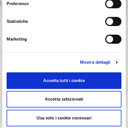
International. Would you like to switch to the site in
Preferenze
United States ?
Statistiche
NO, STAY ON THIS SITE
YES, TAKE ME THERE
Marketing
Mostra dettagli
Accetta tutti i cookie
Accetta selezionati
Usa solo i cookie necessari