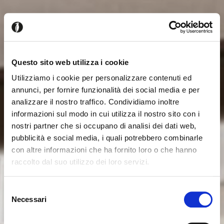
Questo sito web utilizza i cookie
Utilizziamo i cookie per personalizzare contenuti ed
annunci, per fornire funzionalità dei social media e per
analizzare il nostro traffico. Condividiamo inoltre
informazioni sul modo in cui utilizza il nostro sito con i
nostri partner che si occupano di analisi dei dati web,
pubblicità e social media, i quali potrebbero combinarle
con altre informazioni che ha fornito loro o che hanno
raccolto dal suo utilizzo dei loro servizi.
Seems like you’re browsing from
Close
another country
Selezione
Necessari
del
consenso
You’re currently viewing the Calligaris website for