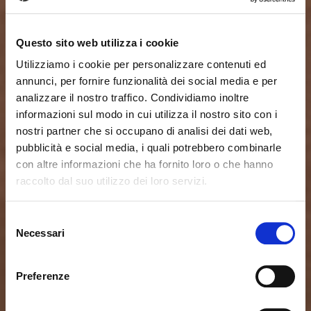
Questo sito web utilizza i cookie
Utilizziamo i cookie per personalizzare contenuti ed
annunci, per fornire funzionalità dei social media e per
analizzare il nostro traffico. Condividiamo inoltre
informazioni sul modo in cui utilizza il nostro sito con i
nostri partner che si occupano di analisi dei dati web,
pubblicità e social media, i quali potrebbero combinarle
con altre informazioni che ha fornito loro o che hanno
raccolto dal suo utilizzo dei loro servizi.
Seems like you’re browsing from
Close
another country
Selezione
Necessari
del
consenso
You’re currently viewing the Calligaris website for
International. Would you like to switch to the site in
Preferenze
United States ?