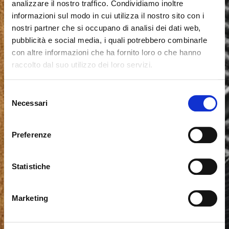
analizzare il nostro traffico. Condividiamo inoltre
informazioni sul modo in cui utilizza il nostro sito con i
nostri partner che si occupano di analisi dei dati web,
pubblicità e social media, i quali potrebbero combinarle
con altre informazioni che ha fornito loro o che hanno
raccolto dal suo utilizzo dei loro servizi.
Seems like you’re browsing from
Close
another country
Selezione
Necessari
del
consenso
You’re currently viewing the Calligaris website for
International. Would you like to switch to the site in
Preferenze
United States ?
Statistiche
NO, STAY ON THIS SITE
YES, TAKE ME THERE
Marketing