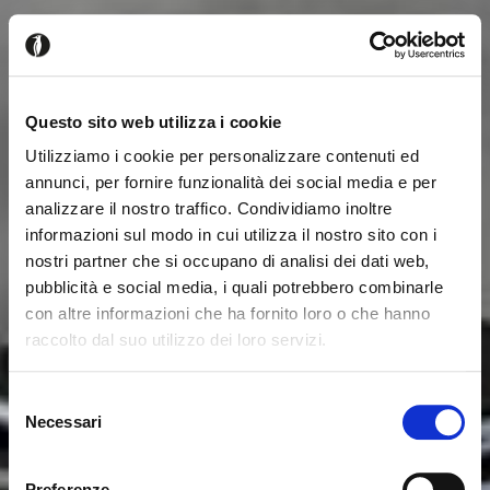
Questo sito web utilizza i cookie
Utilizziamo i cookie per personalizzare contenuti ed
annunci, per fornire funzionalità dei social media e per
analizzare il nostro traffico. Condividiamo inoltre
informazioni sul modo in cui utilizza il nostro sito con i
nostri partner che si occupano di analisi dei dati web,
pubblicità e social media, i quali potrebbero combinarle
con altre informazioni che ha fornito loro o che hanno
raccolto dal suo utilizzo dei loro servizi.
Seems like you’re browsing from
Close
another country
Selezione
Necessari
del
consenso
You’re currently viewing the Calligaris website for
International. Would you like to switch to the site in
Preferenze